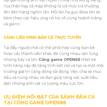
đại gia những sinh vật huyền thoại như Rồng Vàng,
rùa thần hay cá mập khổng lồ với mức trả thưởng
lên đến hàng nghìn lần. Mỗi lần hạ gục Boss lớn sẽ
kèm theo các hiệu ứng nổ hũ vô cùng hoành tráng
và giá trị.
SẢNH LIÊN MINH BẮN CÁ TRỰC TUYẾN
Tại đây, người chơi có thể phối hợp cùng bạn bè
hoặc các thành viên khác để cùng nhau săn lùng
những bầy cá lớn.
Cổng game OPEN88
thiết kế
tính năng này để tăng tính kết nối và tạo ra một môi
trường giải trí cộng đồng sôi động. Việc chia sẻ mục
tiêu và cùng nhau xả đạn giúp tăng xác suất tiêu
diệt những sinh vật có lượng máu cực lớn.
ƯU ĐIỂM NỔI BẬT CỦA SẢNH BẮN CÁ
TẠI CỔNG GAME OPEN88