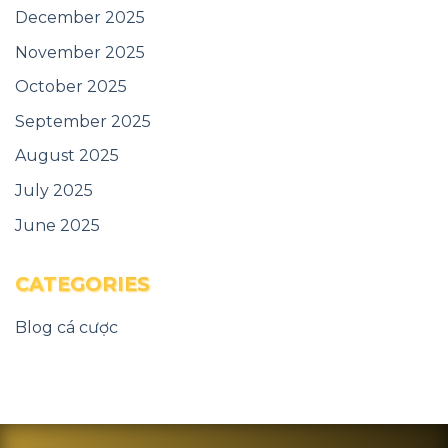
December 2025
November 2025
October 2025
September 2025
August 2025
July 2025
June 2025
CATEGORIES
Blog cá cược