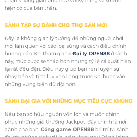
chọn không gian phù hợp với kỹ năng và số vốn
hiện có của bản thân.
SẢNH TẬP SỰ DÀNH CHO THỢ SĂN MỚI
Đây là không gian lý tưởng để những người chơi
mới làm quen với các loại súng và cách điều chỉnh
hướng bắn. Khi tham gia tại
Đại lý OPEN88
ở sảnh
này, mức cược sẽ thấp hơn nhưng tỷ lệ cá xuất hiện
lại rất đều đặn. Điều này giúp bạn rèn luyện sự
nhạy bén và tích lũy vốn liếng trước khi bước vào
những vùng biển dữ dội hơn.
SẢNH ĐẠI GIA VỚI NHỮNG MỤC TIÊU CỰC KHỦNG
Nếu bạn sở hữu nguồn vốn lớn và muốn chinh
phục những giải thưởng Jackpot, đây chính là nơi
dành cho bạn.
Cổng game OPEN88
bố trí tại sảnh