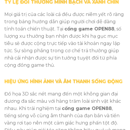
TỶ LỆ ĐỔI THƯỞNG MINH BẠCH VÀ XANH CHÍN
Mọi giá trị của các loài cá đều được niêm yết rõ ràng
trong bảng hướng dẫn giúp người chơi dễ dàng
tính toán chiến thuật. Tại
cổng game OPEN88
, số
lượng xu thưởng bạn nhận được khi hạ gục mục
tiêu sẽ được cộng trực tiếp vào tài khoản ngay lập
tức. Sự sòng phẳng trong cơ chế trả thưởng giúp
nhà cái nhận được sự tin tưởng tuyệt đối từ phía
cộng đồng game thủ.
HIỆU ỨNG HÌNH ẢNH VÀ ÂM THANH SỐNG ĐỘNG
Đồ họa 3D sắc nét mang đến một không gian đại
dương đa sắc màu với hàng trăm loài sinh vật khác
nhau. Khi trải nghiệm tại
cổng game OPEN88
,
tiếng sóng vỗ cùng âm thanh của đạn bắn và tiền
vàng rơi tạo nên một cảm giác hưng phấn tột độ.