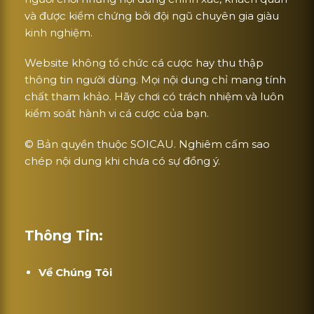
và được kiểm chứng bởi đội ngũ chuyên gia giàu
kinh nghiệm.
Website không tổ chức cá cược hay thu thập
thông tin người dùng. Mọi nội dung chỉ mang tính
chất tham khảo. Hãy chơi có trách nhiệm và luôn
kiểm soát hành vi cá cược của bạn.
© Bản quyền thuộc SOICAU. Nghiêm cấm sao
chép nội dung khi chưa có sự đồng ý.
Thông Tin:
Về Chúng Tôi