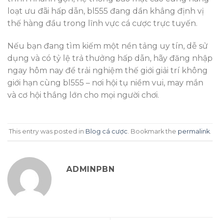
loạt ưu đãi hấp dẫn, bl555 đang dần khẳng định vị
thế hàng đầu trong lĩnh vực cá cược trực tuyến.
Nếu bạn đang tìm kiếm một nền tảng uy tín, dễ sử
dụng và có tỷ lệ trả thưởng hấp dẫn, hãy đăng nhập
ngay hôm nay để trải nghiệm thế giới giải trí không
giới hạn cùng bl555 – nơi hội tụ niềm vui, may mắn
và cơ hội thắng lớn cho mọi người chơi.
This entry was posted in
Blog cá cược
. Bookmark the
permalink
.
ADMINPBN