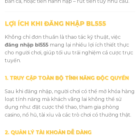
bắn cá, hoặc tiến hành nạp – rút tiền tùy nhu cầu.
LỢI ÍCH KHI ĐĂNG NHẬP BL555
Không chỉ đơn thuần là thao tác kỹ thuật, việc
đăng nhập bl555
mang lại nhiều lợi ích thiết thực
cho người chơi, giúp tối ưu trải nghiệm cá cược trực
tuyến.
1. TRUY CẬP TOÀN BỘ TÍNH NĂNG ĐỘC QUYỀN
Sau khi đăng nhập, người chơi có thể mở khóa hàng
loạt tính năng mà khách vãng lai không thể sử
dụng như: đặt cược thể thao, tham gia phòng
casino, nổ hũ, tài xỉu và các trò chơi có thưởng thật.
2. QUẢN LÝ TÀI KHOẢN DỄ DÀNG