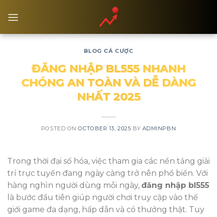
Skip
to
content
BLOG CÁ CƯỢC
ĐĂNG NHẬP BL555 NHANH
CHÓNG AN TOÀN VÀ DỄ DÀNG
NHẤT 2025
POSTED ON
OCTOBER 13, 2025
BY
ADMINPBN
Trong thời đại số hóa, việc tham gia các nền tảng giải
trí trực tuyến đang ngày càng trở nên phổ biến. Với
hàng nghìn người dùng mỗi ngày,
đăng nhập bl555
là bước đầu tiên giúp người chơi truy cập vào thế
giới game đa dạng, hấp dẫn và có thưởng thật. Tuy