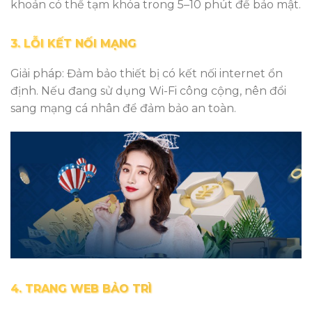
khoản có thể tạm khóa trong 5–10 phút để bảo mật.
3. LỖI KẾT NỐI MẠNG
Giải pháp: Đảm bảo thiết bị có kết nối internet ổn
định. Nếu đang sử dụng Wi-Fi công cộng, nên đổi
sang mạng cá nhân để đảm bảo an toàn.
4. TRANG WEB BẢO TRÌ