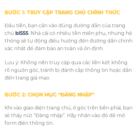
BƯỚC 1: TRUY CẬP TRANG CHỦ CHÍNH THỨC
Đầu tiên, bạn cần vào đúng đường dẫn của trang
chủ
bl555
. Nhà cái có nhiều tên miền phụ, nhưng hệ
thống sẽ tự động điều hướng đến đường dẫn chính
xác nhất để đảm bảo an toàn và ổn định.
Lưu ý: Không nên truy cập qua các liên kết không
rõ nguồn gốc, tránh bị đánh cắp thông tin hoặc dẫn
đến trang giả mạo.
BƯỚC 2: CHỌN MỤC “ĐĂNG NHẬP”
Khi vào giao diện trang chủ, ở góc trên bên phải, bạn
sẽ thấy nút “Đăng nhập”. Hãy nhấn vào đó để mở
form điền thông tin.