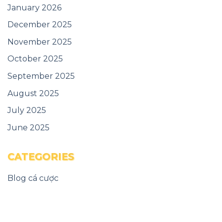
January 2026
December 2025
November 2025
October 2025
September 2025
August 2025
July 2025
June 2025
CATEGORIES
Blog cá cược