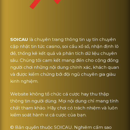
SOICAU
là chuyên trang thông tin uy tín chuyên
cập nhật tin tức casino, soi cầu xổ số, nhận định lô
đề, thống kê kết quả và phân tích dữ liệu chuyên
sâu. Chúng tôi cam kết mang đến cho cộng đồng
người chơi những nội dung chính xác, khách quan
và được kiểm chứng bởi đội ngũ chuyên gia giàu
kinh nghiệm.
Website không tổ chức cá cược hay thu thập
thông tin người dùng. Mọi nội dung chỉ mang tính
chất tham khảo. Hãy chơi có trách nhiệm và luôn
kiểm soát hành vi cá cược của bạn.
© Bản quyền thuộc SOICAU. Nghiêm cấm sao