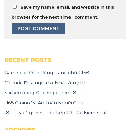
Save my name, email, and website in this
browser for the next time I comment.
RECENT POSTS
Game bài đổi thưởng trang chủ C168
Cá cược Đua ngựa tại Nhà cái uy tín
Soi kèo bóng đá cổng game F8bet
f168 Casino Và An Toàn Người Chơi
f8bet Và Nguyên Tắc Tiếp Cận Có Kiểm Soát
ARCHIVES