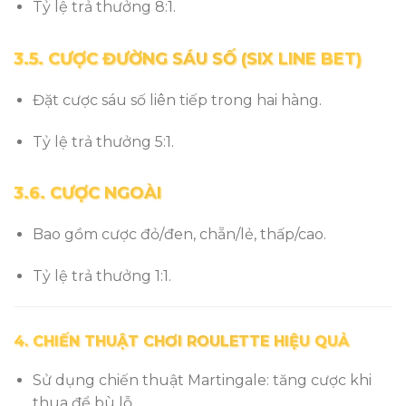
Tỷ lệ trả thưởng 8:1.
3.5. CƯỢC ĐƯỜNG SÁU SỐ (SIX LINE BET)
Đặt cược sáu số liên tiếp trong hai hàng.
Tỷ lệ trả thưởng 5:1.
3.6. CƯỢC NGOÀI
Bao gồm cược đỏ/đen, chẵn/lẻ, thấp/cao.
Tỷ lệ trả thưởng 1:1.
4. CHIẾN THUẬT CHƠI ROULETTE HIỆU QUẢ
Sử dụng chiến thuật Martingale: tăng cược khi
thua để bù lỗ.