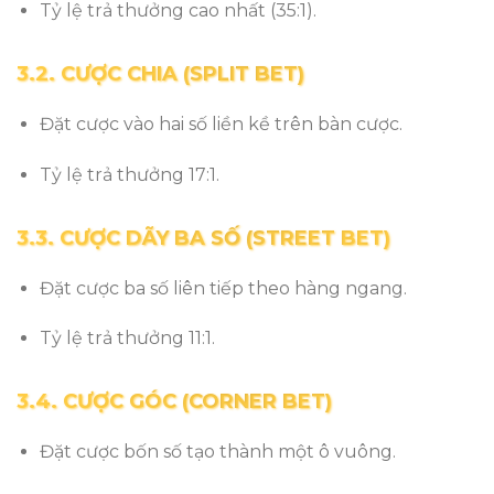
Tỷ lệ trả thưởng cao nhất (35:1).
3.2. CƯỢC CHIA (SPLIT BET)
Đặt cược vào hai số liền kề trên bàn cược.
Tỷ lệ trả thưởng 17:1.
3.3. CƯỢC DÃY BA SỐ (STREET BET)
Đặt cược ba số liên tiếp theo hàng ngang.
Tỷ lệ trả thưởng 11:1.
3.4. CƯỢC GÓC (CORNER BET)
Đặt cược bốn số tạo thành một ô vuông.