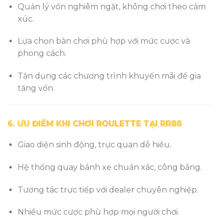
Quản lý vốn nghiêm ngặt, không chơi theo cảm
xúc.
Lựa chọn bàn chơi phù hợp với mức cược và
phong cách.
Tận dụng các chương trình khuyến mãi để gia
tăng vốn.
6. ƯU ĐIỂM KHI CHƠI ROULETTE TẠI RR88
Giao diện sinh động, trực quan dễ hiểu.
Hệ thống quay bánh xe chuẩn xác, công bằng.
Tương tác trực tiếp với dealer chuyên nghiệp.
Nhiều mức cược phù hợp mọi người chơi.