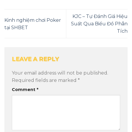
KJC – Tự Đánh Giá Hiệu
Kinh nghiệm chơi Poker
Suất Qua Biểu Đồ Phân
tại SHBET
Tích
LEAVE A REPLY
Your email address will not be published.
Required fields are marked
*
Comment
*