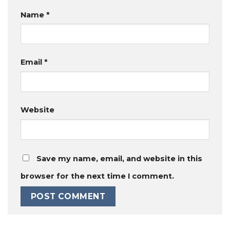
Name
*
Email
*
Website
Save my name, email, and website in this
browser for the next time I comment.