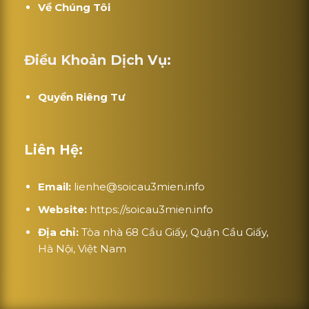
Về Chúng Tôi
Điều Khoản Dịch Vụ:
Quyền Riêng Tư
Liên Hệ:
Email:
lienhe@soicau3mien.info
Website:
https://soicau3mien.info
Địa chỉ:
Tòa nhà 68 Cầu Giấy, Quận Cầu Giấy,
Hà Nội, Việt Nam