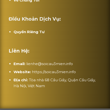
Về Chúng Tôi
Điều Khoản Dịch Vụ:
Quyền Riêng Tư
Liên Hệ:
Email:
lienhe@soicau3mien.info
Website:
https://soicau3mien.info
Địa chỉ:
Tòa nhà 68 Cầu Giấy, Quận Cầu Giấy,
Hà Nội, Việt Nam