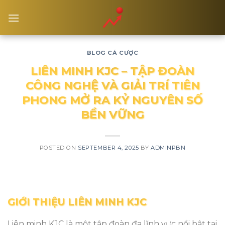
Skip
to
content
BLOG CÁ CƯỢC
LIÊN MINH KJC – TẬP ĐOÀN
CÔNG NGHỆ VÀ GIẢI TRÍ TIÊN
PHONG MỞ RA KỶ NGUYÊN SỐ
BỀN VỮNG
POSTED ON
SEPTEMBER 4, 2025
BY
ADMINPBN
GIỚI THIỆU LIÊN MINH KJC
Liên minh KJC là một tập đoàn đa lĩnh vực nổi bật tại