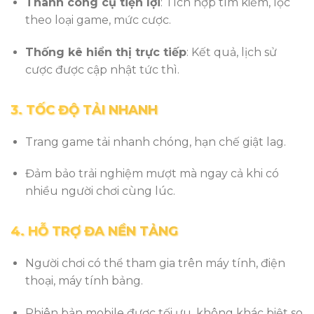
Thanh công cụ tiện lợi
: Tích hợp tìm kiếm, lọc
theo loại game, mức cược.
Thống kê hiển thị trực tiếp
: Kết quả, lịch sử
cược được cập nhật tức thì.
3. TỐC ĐỘ TẢI NHANH
Trang game tải nhanh chóng, hạn chế giật lag.
Đảm bảo trải nghiệm mượt mà ngay cả khi có
nhiều người chơi cùng lúc.
4. HỖ TRỢ ĐA NỀN TẢNG
Người chơi có thể tham gia trên máy tính, điện
thoại, máy tính bảng.
Phiên bản mobile được tối ưu, không khác biệt so