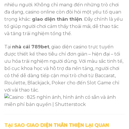
nhiều người. Không chỉ mang đến những trò chơi
đa dạng, casino online còn đòi hỏi một yếu tố quan
trọng khác:
giao diện thân thiện
. Đây chính là yếu
tố giúp người chơi cảm thấy thoải mái, dễ thao tác
và tăng trải nghiệm tổng thể.
Tại
nhà cái 789bet
, giao diện casino trực tuyến
được thiết kế theo tiêu chí đơn giản – hiện đại – tối
ưu hóa trải nghiệm người dùng. Với màu sắc tinh tế,
bố cục khoa học và hỗ trợ đa nền tảng, người chơi
có thể dễ dàng tiếp cận mọi trò chơi từ Baccarat,
Roulette, Blackjack, Poker cho đến Slot Game chỉ
với vài thao tác.
TẠI SAO GIAO DIỆN THÂN THIỆN LẠI QUAN