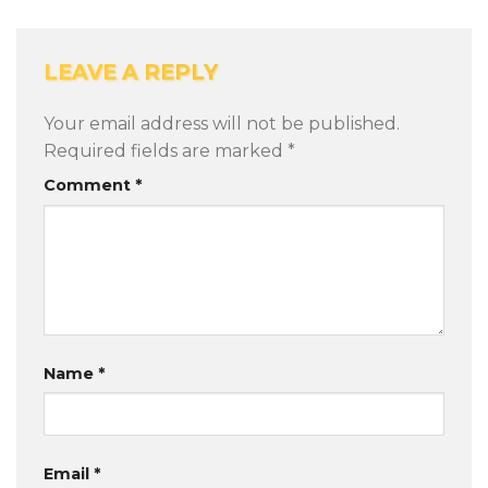
LEAVE A REPLY
Your email address will not be published.
Required fields are marked
*
Comment
*
Name
*
Email
*