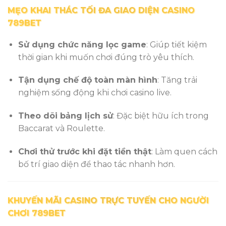
MẸO KHAI THÁC TỐI ĐA GIAO DIỆN CASINO
789BET
Sử dụng chức năng lọc game
: Giúp tiết kiệm
thời gian khi muốn chơi đúng trò yêu thích.
Tận dụng chế độ toàn màn hình
: Tăng trải
nghiệm sống động khi chơi casino live.
Theo dõi bảng lịch sử
: Đặc biệt hữu ích trong
Baccarat và Roulette.
Chơi thử trước khi đặt tiền thật
: Làm quen cách
bố trí giao diện để thao tác nhanh hơn.
KHUYẾN MÃI CASINO TRỰC TUYẾN CHO NGƯỜI
CHƠI 789BET