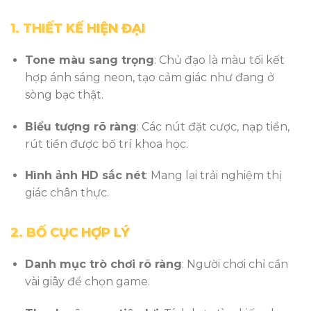
1. THIẾT KẾ HIỆN ĐẠI
Tone màu sang trọng
: Chủ đạo là màu tối kết
hợp ánh sáng neon, tạo cảm giác như đang ở
sòng bạc thật.
Biểu tượng rõ ràng
: Các nút đặt cược, nạp tiền,
rút tiền được bố trí khoa học.
Hình ảnh HD sắc nét
: Mang lại trải nghiệm thị
giác chân thực.
2. BỐ CỤC HỢP LÝ
Danh mục trò chơi rõ ràng
: Người chơi chỉ cần
vài giây để chọn game.